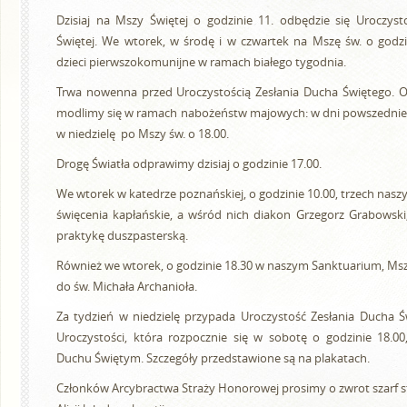
Dzisiaj na Mszy Świętej o godzinie 11. odbędzie się Uroczyst
Świętej. We wtorek, w środę i w czwartek na Mszę św. o godzi
dzieci pierwszokomunijne w ramach białego tygodnia.
Trwa nowenna przed Uroczystością Zesłania Ducha Świętego. 
modlimy się w ramach nabożeństw majowych: w dni powszednie o 
w niedzielę po Mszy św. o 18.00.
Drogę Światła odprawimy dzisiaj o godzinie 17.00.
We wtorek w katedrze poznańskiej, o godzinie 10.00, trzech nas
święcenia kapłańskie, a wśród nich diakon Grzegorz Grabowski
praktykę duszpasterską.
Również we wtorek, o godzinie 18.30 w naszym Sanktuarium, Ms
do św. Michała Archanioła.
Za tydzień w niedzielę przypada Uroczystość Zesłania Ducha Św
Uroczystości, która rozpocznie się w sobotę o godzinie 18.
Duchu Świętym. Szczegóły przedstawione są na plakatach.
Członków Arcybractwa Straży Honorowej prosimy o zwrot szarf s