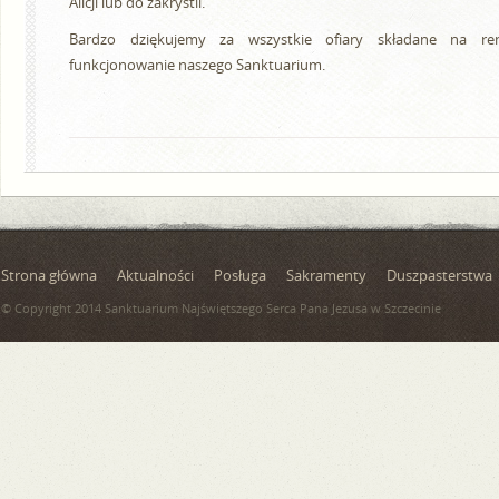
Alicji lub do zakrystii.
Bardzo dziękujemy za wszystkie ofiary składane na re
funkcjonowanie naszego Sanktuarium.
Strona główna
Aktualności
Posługa
Sakramenty
Duszpasterstwa
© Copyright 2014 Sanktuarium Najświętszego Serca Pana Jezusa w Szczecinie