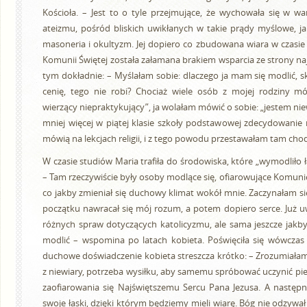
Kościoła. – Jest to o tyle przejmujące, że wychowała się w w
ateizmu, pośród bliskich uwikłanych w takie prądy myślowe, j
masoneria i okultyzm. Jej dopiero co zbudowana wiara w czasie
Komunii Świętej została załamana brakiem wsparcia ze strony na
tym dokładnie: – Myślałam sobie: dlaczego ja mam się modlić, sk
cenię, tego nie robi? Chociaż wiele osób z mojej rodziny mó
wierzący niepraktykujący”, ja wolałam mówić o sobie: „jestem niew
mniej więcej w piątej klasie szkoły podstawowej zdecydowanie 
mówią na lekcjach religii, i z tego powodu przestawałam tam chod
W czasie studiów Maria trafiła do środowiska, które „wymodliło ła
– Tam rzeczywiście były osoby modlące się, ofiarowujące Komunię
co jakby zmieniał się duchowy klimat wokół mnie. Zaczynałam si
początku nawracał się mój rozum, a potem dopiero serce. Już 
różnych spraw dotyczących katolicyzmu, ale sama jeszcze jakb
modlić – wspomina po latach kobieta. Poświęciła się wówczas 
duchowe doświadczenie kobieta streszcza krótko: – Zrozumiałam
z niewiary, potrzeba wysiłku, aby samemu spróbować uczynić pi
zaofiarowania się Najświętszemu Sercu Pana Jezusa. A następn
swoje łaski, dzięki którym będziemy mieli wiarę. Bóg nie odzywał