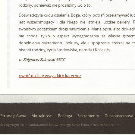
rodziny, ponieważ nie prosiliśmy Go o to.
Doświadczyła cudu działania Boga, który potrafi przełamywać lud
jest wszechmogący i dla Niego nie istnieją ludzkie bariery. 
swoistym początkiem drogi nawrócenia. Maria opisuje to dokładni
nie chodzi tylko o aspekt wynagradzania za własne grzech
dopełnienia sakramentu pokuty, ale i spojrzenia szerzej na t
historii rodziny, życia środowiska, narodu i Kościoła.
o. Zbigniew Zalewski SSC
C
« wróć do listy wszystkich katechez
Strona główna
Aktualności
Posługa
Sakramenty
Duszpasterstwa
© Copyright 2014 Sanktuarium Najświętszego Serca Pana Jezusa w Szczecinie