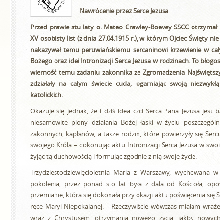
Nawrócenie przez Serce Jezusa
Przed prawie stu laty o. Mateo Crawley-Boevey SSCC otrzymał
XV osobisty list (z dnia 27.04.1915 r.), w którym Ojciec Święty nie
nakazywał temu peruwiańskiemu sercaninowi krzewienie w cały
Bożego oraz idei Intronizacji Serca Jezusa w rodzinach. To błogo
wierność temu zadaniu zakonnika ze Zgromadzenia Najświętszyc
zdziałały na całym świecie cuda, ogarniając swoją niezwykłą
katolickich.
Okazuje się jednak, że i dziś idea czci Serca Pana Jezusa jest 
niesamowite plony działania Bożej łaski w życiu poszczególn
zakonnych, kapłanów, a także rodzin, które powierzyły się Sercu
swojego Króla – dokonując aktu Intronizacji Serca Jezusa w s
żyjąc tą duchowością i formując zgodnie z nią swoje życie.
Trzydziestodziewięcioletnia Maria z Warszawy, wychowana w 
pokolenia, przez ponad sto lat była z dala od Kościoła, op
przemianie, która się dokonała przy okazji aktu poświęcenia się 
ręce Maryi Niepokalanej: – Rzeczywiście wówczas miałam wraż
wraz z Chrystusem, otrzymania nowego życia, jakby nowych