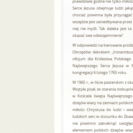
prawdziwie godne nie tylko miłości
Serce Jezusa obejmuje ludzi jaką
chociaż powinna była przyciągać 
wszędzie jest zaniedbywana przez 
niej nie myśli. Tak daleka jest 
okazać swe odwzajemnienie”.
W odpowiedzi na kierowane prośby
Obrzędów dekretem „Instantibus”
oficjum dla Królestwa Polskiego
Najświętszego Serca Jezusa w 
kongregacji 6 lutego 1765 roku.
W 1965 r., w liście pasterskim z o
Wojtyła pisał, że starania biskupó
w Kościele święta Najświętszego 
dziejów wiary na ziemiach polskic
miłości Chrystusa do ludzi i we
ludzkich serc w stosunku do Zbawi
nie powinno zabraknąć uwzględ
elementem polskich dziejów wiary