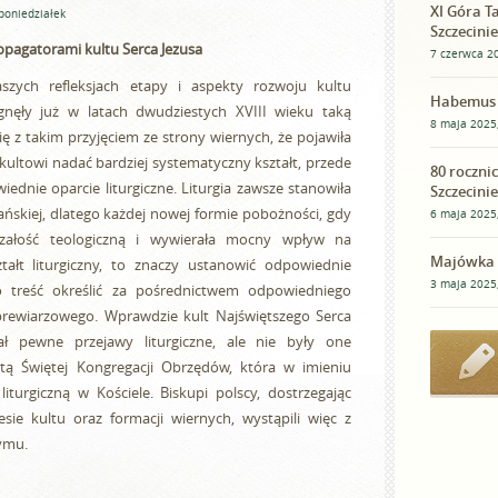
XI Góra Ta
poniedziałek
Szczecini
opagatorami kultu Serca Jezusa
7 czerwca 2
ych refleksjach etapy i aspekty rozwoju kultu
Habemus
ągnęły już w latach dwudziestych XVIII wieku taką
8 maja 2025
ię z takim przyjęciem ze strony wiernych, że pojawiła
 kultowi nadać bardziej systematyczny kształt, przede
80 roczni
dnie oparcie liturgiczne. Liturgia zawsze stanowiła
Szczecinie
jańskiej, dlatego każdej nowej formie pobożności, gdy
6 maja 2025
rzałość teologiczną i wywierała mocny wpływ na
Majówka 
tałt liturgiczny, to znaczy ustanowić odpowiednie
3 maja 2025
o treść określić za pośrednictwem odpowiedniego
brewiarzowego. Wprawdzie kult Najświętszego Serca
ał pewne przejawy liturgiczne, ale nie były one
ą Świętej Kongregacji Obrzędów, która w imieniu
iturgiczną w Kościele. Biskupi polscy, dostrzegając
sie kultu oraz formacji wiernych, wystąpili więc z
ymu.