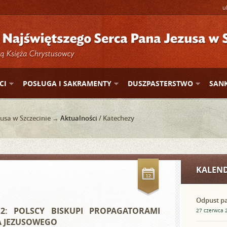
u
CI
POSŁUGA I SAKRAMENTY
DUSZPASTERSTWO
SAN
usa w Szczecinie →
Aktualności
/ Katechezy
KALEN
Odpust pa
12: POLSCY BISKUPI PROPAGATORAMI
27 czerwca 2
A JEZUSOWEGO