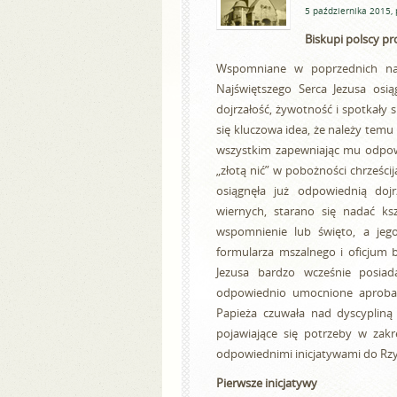
5 października 2015, 
Biskupi polscy pr
Wspomniane w poprzednich nasz
Najświętszego Serca Jezusa osi
dojrzałość, żywotność i spotkały s
się kluczowa idea, że należy temu
wszystkim zapewniając mu odpowie
„złotą nić” w pobożności chrześci
osiągnęła już odpowiednią doj
wiernych, starano się nadać ksz
wspomnienie lub święto, a jeg
formularza mszalnego i oficjum 
Jezusa bardzo wcześnie posiad
odpowiednio umocnione aprobat
Papieża czuwała nad dyscypliną l
pojawiające się potrzeby w zakre
odpowiednimi inicjatywami do Rz
Pierwsze inicjatywy