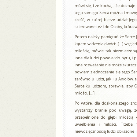
mówi się, i że kocha, i że doznaje
tego samego Serca można i mowę 
cześć, w której bierze udział Je
skierowane też i do Osoby, która w
Potem należy pamiętać, że Serce 
kątem widzenia dwóch […] względów
miłością, mówię, tak niezmierzoną
inne dla ludzi powołał do bytu, i 
inne rozważanie nie może skuteczn
bowiem zjednoczenie się tego Ser
zarówno u ludzi, jak i u Aniołów, 
Serce ku ludziom, sprawiła, iżby 
miłości. […]
Po wtóre, dla doskonalszego zroz
wystarczy branie pod uwagę, że
przepełnione do głębi miłością
uwielbienia i miłości. Trzeba
niewdzięcznością ludzi obrażone 