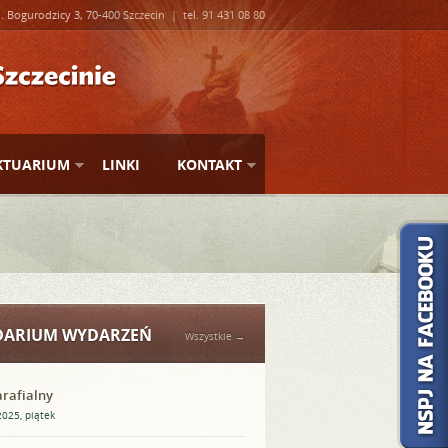
l. Bogurodzicy 3, 70-400 Szczecin | tel. 91 431 08 80
KTUARIUM
LINKI
KONTAKT
DARIUM WYDARZEŃ
Wszystkie →
rafialny
025, piątek