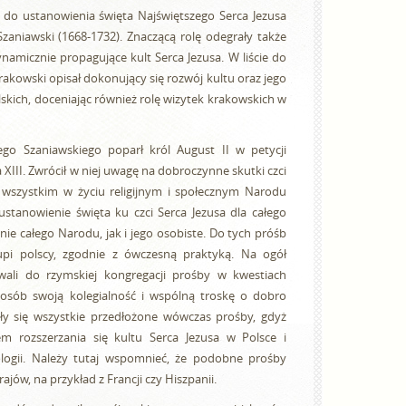
h do ustanowienia święta Najświętszego Serca Jezusa
zaniawski (1668-1732). Znaczącą rolę odegrały także
ynamicznie propagujące kult Serca Jezusa. W liście do
rakowski opisał dokonujący się rozwój kultu oraz jego
skich, doceniając również rolę wizytek krakowskich w
go Szaniawskiego poparł król August II w petycji
XIII. Zwrócił w niej uwagę na dobroczynne skutki czci
 wszystkim w życiu religijnym i społecznym Narodu
 ustanowienie święta ku czci Serca Jezusa dla całego
ie całego Narodu, jak i jego osobiste. Do tych próśb
skupi polscy, zgodnie z ówczesną praktyką. Na ogół
owali do rzymskiej kongregacji prośby w kwestiach
sposób swoją kolegialność i wspólną troskę o dobro
ały się wszystkie przedłożone wówczas prośby, gdyż
 rozszerzania się kultu Serca Jezusa w Polsce i
ologii. Należy tutaj wspomnieć, że podobne prośby
ajów, na przykład z Francji czy Hiszpanii.