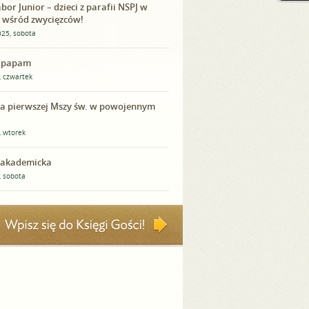
bor Junior – dzieci z parafii NSPJ w
e wśród zwycięzców!
025, sobota
 papam
, czwartek
ca pierwszej Mszy św. w powojennym
, wtorek
akademicka
, sobota