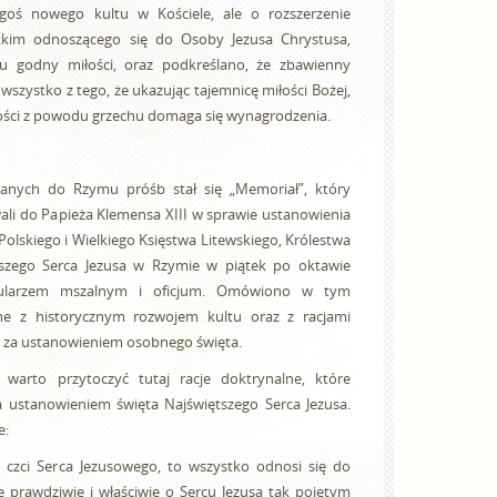
goś nowego kultu w Kościele, ale o rozszerzenie
tkim odnoszącego się do Osoby Jezusa Chrystusa,
u godny miłości, oraz podkreślano, że zbawienny
wszystko z tego, że ukazując tajemnicę miłości Bożej,
łości z powodu grzechu domaga się wynagrodzenia.
nych do Rzymu próśb stał się „Memoriał”, który
ali do Papieża Klemensa XIII w sprawie ustanowienia
Polskiego i Wielkiego Księstwa Litewskiego, Królestwa
ętszego Serca Jezusa w Rzymie w piątek po oktawie
ularzem mszalnym i oficjum. Omówiono w tym
ne z historycznym rozwojem kultu oraz z racjami
ą za ustanowieniem osobnego święta.
warto przytoczyć tutaj racje doktrynalne, które
 ustanowieniem święta Najświętszego Serca Jezusa.
e:
u czci Serca Jezusowego, to wszystko odnosi się do
 prawdziwie i właściwie o Sercu Jezusa tak pojętym