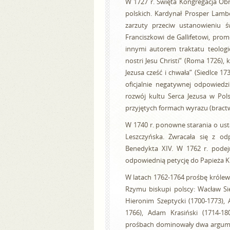
W 1727 r. Święta Kongregacja Ob
polskich. Kardynał Prosper Lambe
zarzuty przeciw ustanowieniu św
Franciszkowi de Gallifetowi, pro
innymi autorem traktatu teologi
nostri Jesu Christi” (Roma 1726),
Jezusa cześć i chwała” (Siedlce 1
oficjalnie negatywnej odpowiedz
rozwój kultu Serca Jezusa w Pols
przyjętych formach wyrazu (bractwa
W 1740 r. ponowne starania o ust
Leszczyńska. Zwracała się z od
Benedykta XIV. W 1762 r. podej
odpowiednią petycję do Papieża K
W latach 1762-1764 prośbę królew
Rzymu biskupi polscy: Wacław Sie
Hieronim Szeptycki (1700-1773),
1766), Adam Krasiński (1714-18
prośbach dominowały dwa argume