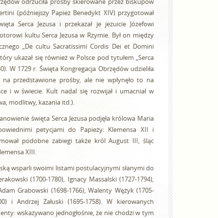
rzędów odrzuciła prośby skierowane przez biskupów
rtini (późniejszy Papież Benedykt XIV) przygotował
ięta Serca Jezusa i przekazał je jezuicie Józefowi
motorowi kultu Serca Jezusa w Rzymie. Był on między
cznego „De cultu Sacratissimi Cordis Dei et Domini
 który ukazał się również w Polsce pod tytułem „Serca
730). W 1729 r. Święta Kongregacja Obrzędów udzieliła
i na przedstawione prośby, ale nie wpłynęło to na
ce i w świecie. Kult nadal się rozwijał i umacniał w
, modlitwy, kazania itd.).
anowienie święta Serca Jezusa podjęła królowa Maria
powiednimi petycjami do Papieży: Klemensa XII i
mował podobne zabiegi także król August III, śląc
lemensa XIII.
ską wsparli swoimi listami postulacyjnymi słanymi do
rakowski (1700-1780), Ignacy Massalski (1727-1794),
 Adam Grabowski (1698-1766), Walenty Wężyk (1705-
00) i Andrzej Załuski (1695-1758). W kierowanych
nty: wskazywano jednogłośnie, że nie chodzi w tym