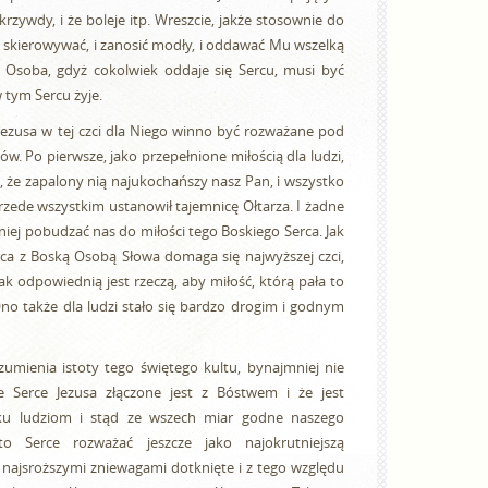
 krzywdy, i że boleje itp. Wreszcie, jakże stosownie do
skierowywać, i zanosić modły, i oddawać Mu wszelką
go Osoba, gdyż cokolwiek oddaje się Sercu, musi być
 tym Sercu żyje.
Jezusa w tej czci dla Niego winno być rozważane pod
. Po pierwsze, jako przepełnione miłością dla ludzi,
, że zapalony nią najukochańszy nasz Pan, i wszystko
przede wszystkim ustanowił tajemnicę Ołtarza. I żadne
iej pobudzać nas do miłości tego Boskiego Serca. Jak
ca z Boską Osobą Słowa domaga się najwyższej czci,
tak odpowiednią jest rzeczą, aby miłość, którą pała to
Ono także dla ludzi stało się bardzo drogim i godnym
umienia istoty tego świętego kultu, bynajmniej nie
 Serce Jezusa złączone jest z Bóstwem i że jest
 ku ludziom i stąd ze wszech miar godne naszego
 to Serce rozważać jeszcze jako najokrutniejszą
i najsroższymi zniewagami dotknięte i z tego względu