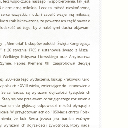
, lecz współczucia naszego i współcierpienia. Tak jest,
ś niezmierną miłością. Lecz ta miłość nieskończona,
serca wszystkich ludzi i zapalić wzajemną miłością,
ludzi i tak lekceważona, że poważna ich część nawet o
ta ludzkość od tego, by z należnymi ducha objawami
 i „Memoriał” biskupów polskich Święta Kongregacja
 z 26 stycznia 1765 r. ustanowiła święto z Mszą i
 i Wielkiego Księstwa Litewskiego oraz Arcybractwa
Rzymie. Papież Klemens XIII zaaprobował decyzję
kazji 200-lecia tego wydarzenia, biskup krakowski Karol
w polskich z XVIII wieku, zmierzające do ustanowienia
Serca Jezusa, są wyrazem dojrzałości tysiącletnich
h. Stały się one przejawem coraz głębszego rozumienia
zwaniem do głębszej odpowiedzi miłości płynącej z
ciela. W przygotowaniach do 1050-lecia chrztu Polski
nienia, że kult Serca Jezusa jest bardzo ważnym
, wyrazem ich dojrzałości i żywotności, który nadal