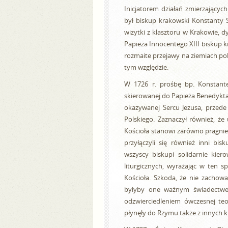
Inicjatorem działań zmierzającyc
był biskup krakowski Konstanty S
wizytki z klasztoru w Krakowie, d
Papieża Innocentego XIII biskup k
rozmaite przejawy na ziemiach pol
tym względzie.
W 1726 r. prośbę bp. Konstante
skierowanej do Papieża Benedykta 
okazywanej Sercu Jezusa, przede
Polskiego. Zaznaczył również, że
Kościoła stanowi zarówno pragnien
przyłączyli się również inni bi
wszyscy biskupi solidarnie kier
liturgicznych, wyrażając w ten 
Kościoła. Szkoda, że nie zachow
byłyby one ważnym świadectwem
odzwierciedleniem ówczesnej te
płynęły do Rzymu także z innych kr