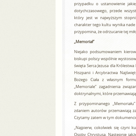
przypadku o ustanowienie jakie
dotychczasowego, przede wszys
który jest w najwyższym stopni
charakter tego kultu wynika nade 
przypomina, że odrzucanie tej mi
„Memoriał”
Niejako podsumowaniem kierowa
biskupi polscy wspólnie wystosow
święta Serca Jezusa dla Królestwa 
Hiszpanii i Arcybractwa Najświ
Bożego Ciała z własnym form
„Memoriale” zagadnienia związa
doktrynalnymi, które przemawiaj
Z przypominanego „Memoriału” 
zdaniem autorów przemawiają za
Czytamy zatem w tym dokumenci
„Najpierw, cokolwiek się czyni k
Osoby Chrystusa. Następnie jakże