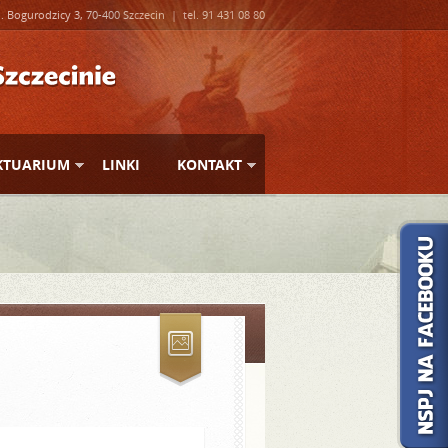
l. Bogurodzicy 3, 70-400 Szczecin | tel. 91 431 08 80
KTUARIUM
LINKI
KONTAKT