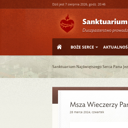
Dziś jest 7 sierpnia 2026, godz. 20:46
BOŻE SERCE
AKTUALNOŚ
Sanktuarium Najświętszego Serca Pana Jez
28 marca 2024, czwartek