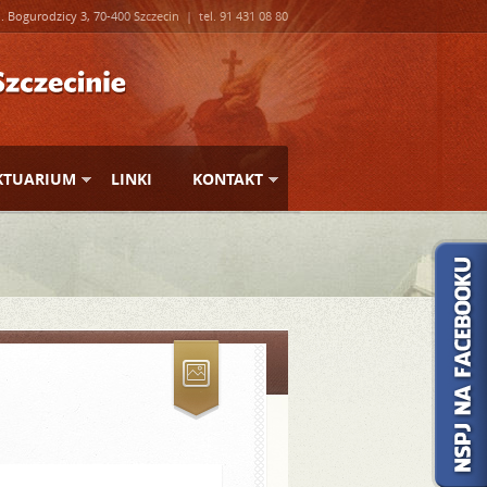
l. Bogurodzicy 3, 70-400 Szczecin | tel. 91 431 08 80
KTUARIUM
LINKI
KONTAKT