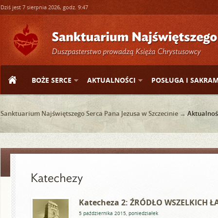
Dziś jest 7 sierpnia 2026, godz. 9:47
BOŻE SERCE
AKTUALNOŚCI
POSŁUGA I SAKRA
Sanktuarium Najświętszego Serca Pana Jezusa w Szczecinie →
Aktualnoś
Katecheza 2: ŹRÓDŁO WSZELKICH Ł
5 października 2015, poniedziałek