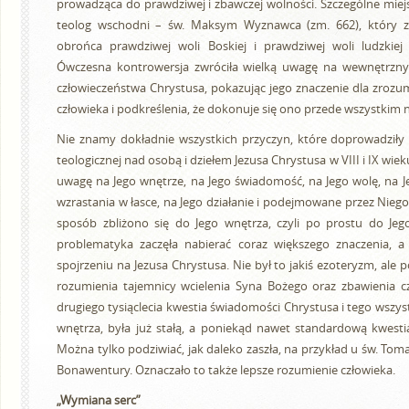
prowadząca do prawdziwej i zbawczej wolności. Szczególne miejsc
teolog wschodni – św. Maksym Wyznawca (zm. 662), który za
obrońca prawdziwej woli Boskiej i prawdziwej woli ludzkiej 
Ówczesna kontrowersja zwróciła wielką uwagę na wewnętrzn
człowieczeństwa Chrystusa, pokazując jego znaczenie dla zrozum
człowieka i podkreślenia, że dokonuje się ono przede wszystkim 
Nie znamy dokładnie wszystkich przyczyn, które doprowadziły d
teologicznej nad osobą i dziełem Jezusa Chrystusa w VIII i IX wi
uwagę na Jego wnętrze, na Jego świadomość, na Jego wolę, na J
wzrastania w łasce, na Jego działanie i podejmowane przez Niego 
sposób zbliżono się do Jego wnętrza, czyli po prostu do Jeg
problematyka zaczęła nabierać coraz większego znaczenia,
spojrzeniu na Jezusa Chrystusa. Nie był to jakiś ezoteryzm, ale
rozumienia tajemnicy wcielenia Syna Bożego oraz zbawienia c
drugiego tysiąclecia kwestia świadomości Chrystusa i tego wszys
wnętrza, była już stałą, a poniekąd nawet standardową kwestią r
Można tylko podziwiać, jak daleko zaszła, na przykład u św. Tom
Bonawentury. Oznaczało to także lepsze rozumienie człowieka.
„Wymiana serc”