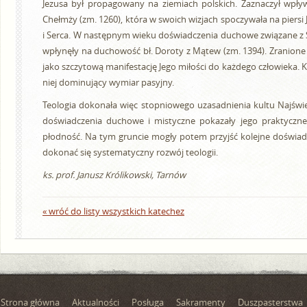
Jezusa był propagowany na ziemiach polskich. Zaznaczył wpływ 
Chełmży (zm. 1260), która w swoich wizjach spoczywała na piersi 
i Serca. W następnym wieku doświadczenia duchowe związane z 
wpłynęły na duchowość bł. Doroty z Mątew (zm. 1394). Zranione 
jako szczytową manifestację Jego miłości do każdego człowieka. K
niej dominujący wymiar pasyjny.
Teologia dokonała więc stopniowego uzasadnienia kultu Najświę
doświadczenia duchowe i mistyczne pokazały jego praktyczn
płodność. Na tym gruncie mogły potem przyjść kolejne doświad
dokonać się systematyczny rozwój teologii.
ks. prof. Janusz Królikowski, Tarnów
« wróć do listy wszystkich katechez
Strona główna
Aktualności
Posługa
Sakramenty
Duszpasterstwa