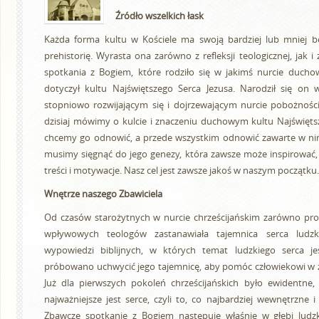
Źródło wszelkich łask
Każda forma kultu w Kościele ma swoją bardziej lub mniej 
prehistorię. Wyrasta ona zarówno z refleksji teologicznej, jak 
spotkania z Bogiem, które rodziło się w jakimś nurcie duc
dotyczył kultu Najświętszego Serca Jezusa. Narodził się on
stopniowo rozwijającym się i dojrzewającym nurcie pobożności
dzisiaj mówimy o kulcie i znaczeniu duchowym kultu Najświęts
chcemy go odnowić, a przede wszystkim odnowić zawarte w nim 
musimy sięgnąć do jego genezy, która zawsze może inspirować
treści i motywacje. Nasz cel jest zawsze jakoś w naszym początku.
Wnętrze naszego Zbawiciela
Od czasów starożytnych w nurcie chrześcijańskim zarówno pros
wpływowych teologów zastanawiała tajemnica serca ludz
wypowiedzi biblijnych, w których temat ludzkiego serca je
próbowano uchwycić jego tajemnicę, aby pomóc człowiekowi w 
Już dla pierwszych pokoleń chrześcijańskich było ewidentne, 
najważniejsze jest serce, czyli to, co najbardziej wewnętrzne i
Zbawcze spotkanie z Bogiem następuje właśnie w głębi ludzki