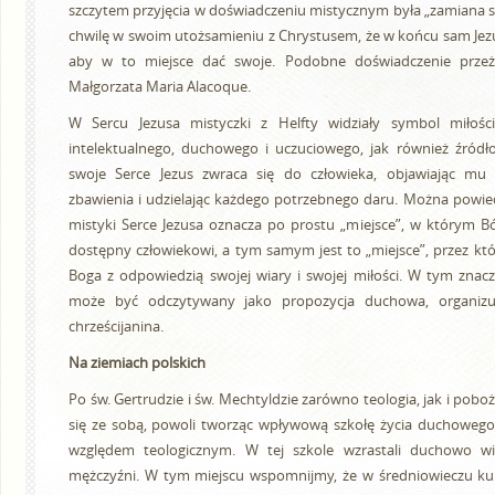
szczytem przyjęcia w doświadczeniu mistycznym była „zamiana se
chwilę w swoim utożsamieniu z Chrystusem, że w końcu sam Jezus
aby w to miejsce dać swoje. Podobne doświadczenie przeży
Małgorzata Maria Alacoque.
W Sercu Jezusa mistyczki z Helfty widziały symbol miłości
intelektualnego, duchowego i uczuciowego, jak również źródło
swoje Serce Jezus zwraca się do człowieka, objawiając mu 
zbawienia i udzielając każdego potrzebnego daru. Można powiedz
mistyki Serce Jezusa oznacza po prostu „miejsce”, w którym Bóg
dostępny człowiekowi, a tym samym jest to „miejsce”, przez kt
Boga z odpowiedzią swojej wiary i swojej miłości. W tym znacz
może być odczytywany jako propozycja duchowa, organizuj
chrześcijanina.
Na ziemiach polskich
Po św. Gertrudzie i św. Mechtyldzie zarówno teologia, jak i pob
się ze sobą, powoli tworząc wpływową szkołę życia duchowego
względem teologicznym. W tej szkole wzrastali duchowo wie
mężczyźni. W tym miejscu wspomnijmy, że w średniowieczu kul