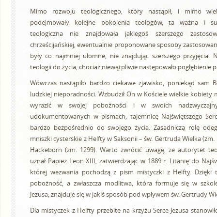
Mimo rozwoju teologicznego, który nastąpił, i mimo wiel
podejmowały kolejne pokolenia teologów, ta ważna i su
teologiczna nie znajdowała jakiegoś szerszego zastos
chrześcijańskiej, ewentualnie proponowane sposoby zastosowania 
były co najmniej ułomne, nie znajdując szerszego przyjęcia. 
teologii do życia, chociaż niewątpliwie następowało pogłębienie 
Wówczas nastąpiło bardzo ciekawe zjawisko, poniekąd sam B
ludzkiej nieporadności. Wzbudził On w Kościele wielkie kobiety m
wyrazić w swojej pobożności i w swoich nadzwyczajny
udokumentowanych w pismach, tajemnicę Najświętszego Serca
bardzo bezpośrednio do swojego życia. Zasadniczą rolę ode
mniszki cysterskie z Helfty w Saksonii – św. Gertruda Wielka (zm. 
Hackeborn (zm. 1299). Warto zwrócić uwagę, że autorytet teo
uznał Papież Leon XIII, zatwierdzając w 1889 r. Litanię do Najś
której wezwania pochodzą z pism mistyczki z Helfty. Dzięki 
pobożność, a zwłaszcza modlitwa, która formuje się w szkol
Jezusa, znajduje się w jakiś sposób pod wpływem św. Gertrudy Wie
Dla mistyczek z Helfty przebite na krzyżu Serce Jezusa stanowiło