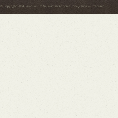
© Copyright 2014 Sanktuarium Najświętszego Serca Pana Jezusa w Szczecinie