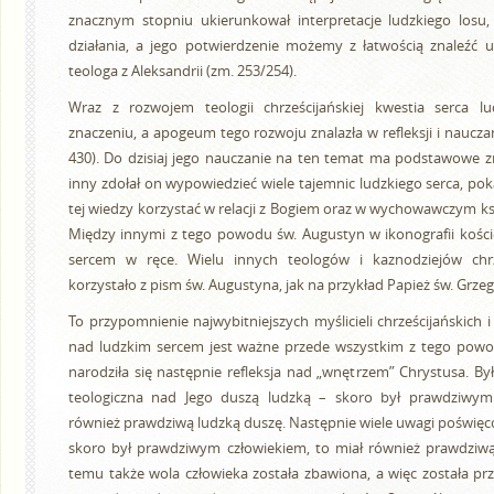
znacznym stopniu ukierunkował interpretacje ludzkiego losu, 
działania, a jego potwierdzenie możemy z łatwością znaleźć u
teologa z Aleksandrii (zm. 253/254).
Wraz z rozwojem teologii chrześcijańskiej kwestia serca l
znaczeniu, a apogeum tego rozwoju znalazła w refleksji i naucza
430). Do dzisiaj jego nauczanie na ten temat ma podstawowe zn
inny zdołał on wypowiedzieć wiele tajemnic ludzkiego serca, pok
tej wiedzy korzystać w relacji z Bogiem oraz w wychowawczym ks
Między innymi z tego powodu św. Augustyn w ikonografii kości
sercem w ręce. Wielu innych teologów i kaznodziejów chrz
korzystało z pism św. Augustyna, jak na przykład Papież św. Grzego
To przypomnienie najwybitniejszych myślicieli chrześcijańskich i
nad ludzkim sercem jest ważne przede wszystkim z tego powo
narodziła się następnie refleksja nad „wnętrzem” Chrystusa. Był
teologiczna nad Jego duszą ludzką – skoro był prawdziwym 
również prawdziwą ludzką duszę. Następnie wiele uwagi poświęcon
skoro był prawdziwym człowiekiem, to miał również prawdziwą 
temu także wola człowieka została zbawiona, a więc została p